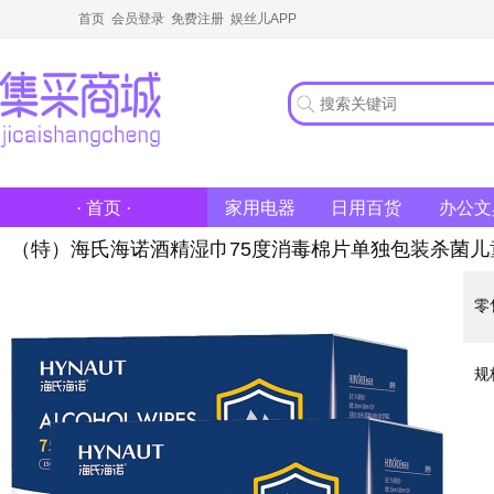
首页
会员登录
免费注册
娱丝儿APP
家用电器
日用百货
办公文
· 首页 ·
（特）海氏海诺酒精湿巾75度消毒棉片单独包装杀菌
零
规