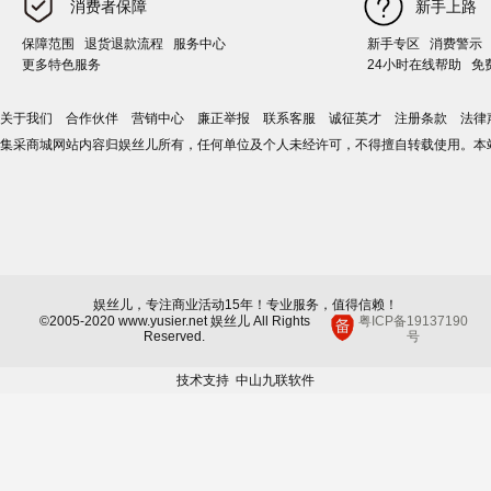
消费者保障
新手上路
保障范围
退货退款流程
服务中心
新手专区
消费警示
更多特色服务
24小时在线帮助
免
关于我们
合作伙伴
营销中心
廉正举报
联系客服
诚征英才
注册条款
法律
集采商城网站内容归娱丝儿所有，任何单位及个人未经许可，不得擅自转载使用。本
娱丝儿，专注商业活动15年！专业服务，值得信赖！
©2005-2020 www.yusier.net 娱丝儿 All Rights
粤ICP备19137190
Reserved.
号
技术支持
中山九联软件