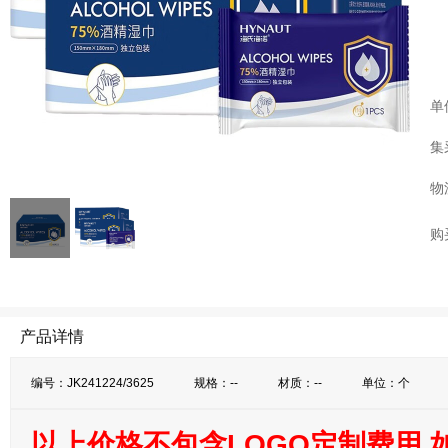
单
集
物
购
产品详情
编号：JK241224/3625
规格：--
材质：--
单位：个
以上价格不包含LOGO定制费用