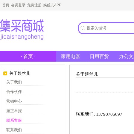
首页
会员登录
免费注册
娱丝儿APP
家用电器
日用百货
办公文
· 首页 ·
关于娱丝儿
关于娱丝儿
关于我们
合作伙伴
营销中心
廉正举报
联系我们: 13790705697
联系客服
联系我们