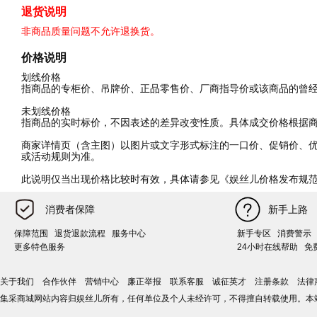
退货说明
非商品质量问题不允许退换货。
价格说明
划线价格
指商品的专柜价、吊牌价、正品零售价、厂商指导价或该商品的曾
未划线价格
指商品的实时标价，不因表述的差异改变性质。具体成交价格根据
商家详情页（含主图）以图片或文字形式标注的一口价、促销价、
或活动规则为准。
此说明仅当出现价格比较时有效，具体请参见《娱丝儿价格发布规
消费者保障
新手上路
保障范围
退货退款流程
服务中心
新手专区
消费警示
更多特色服务
24小时在线帮助
免
关于我们
合作伙伴
营销中心
廉正举报
联系客服
诚征英才
注册条款
法律
集采商城网站内容归娱丝儿所有，任何单位及个人未经许可，不得擅自转载使用。本