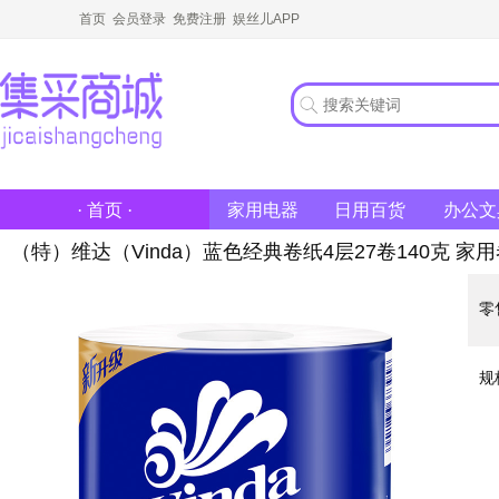
首页
会员登录
免费注册
娱丝儿APP
家用电器
日用百货
办公文
· 首页 ·
（特）维达（Vinda）蓝色经典卷纸4层27卷140克 
零
规