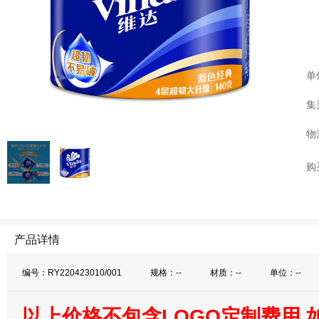
单
集
物
购
产品详情
编号：RY220423010/001
规格：--
材质：--
单位：--
以上价格不包含LOGO定制费用