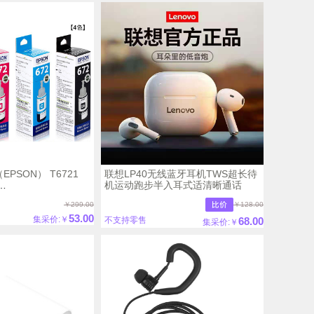
PSON） T6721
联想LP40无线蓝牙耳机TWS超长待
机运动跑步半入耳式适清晰通话
351/L565/L455 墨仓式
￥299.00
￥128.00
721黑色墨水 原装
53.00
集采价:￥
68.00
不支持零售
集采价:￥