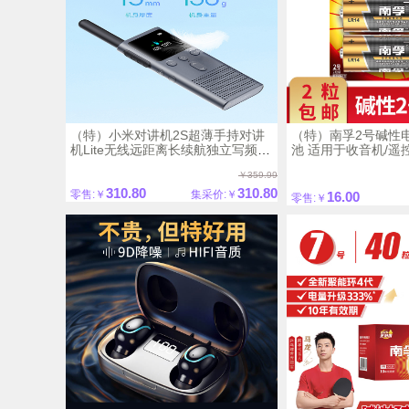
（特）小米对讲机2S超薄手持对讲
（特）南孚2号碱性电
机Lite无线远距离长续航独立写频公
池 适用于收音机/遥
网
具/热水器等 LR14
￥359.99
310.80
310.80
零售:￥
集采价:￥
16.00
零售:￥