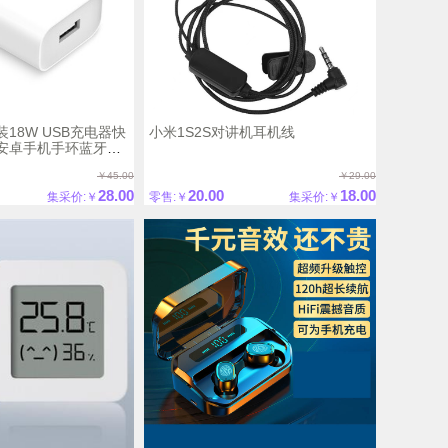
18W USB充电器快
小米1S2S对讲机耳机线
果安卓手机手环蓝牙耳
￥45.00
￥29.00
28.00
20.00
18.00
集采价:￥
零售:￥
集采价:￥