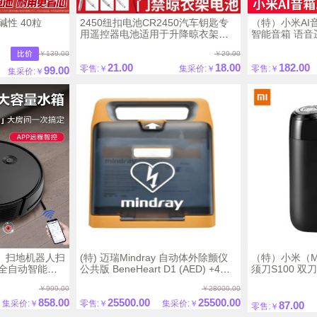
性 40粒
2450纽扣电池CR2450汽车钥匙专
（特）小米AI
用遥控器电池适用于升降晾衣架热
智能音箱 语音
水器遥控电池CR2450浴霸2450钮
￥139.00
￥29.00
扣电池锂电池3v
21.00
18.00
182.00
零售:￥
集采价:￥
零售:￥
99.00
集采价:￥
a）扫地机器人扫
(特) 迈瑞Mindray 自动体外除颤仪
（特）小米（M
全自动智能家
公共版 BeneHeart D1 (AED) +4G
须刀S100 双
a大吸力 黑色款
模块 搭配 半自动体外除颤器AED立
水洗 刮胡刀 米
￥999.00
￥28000.00
式柜
858.00
25500.00
25500.00
集采价:￥
零售:￥
集采价:￥
87.00
零售:￥