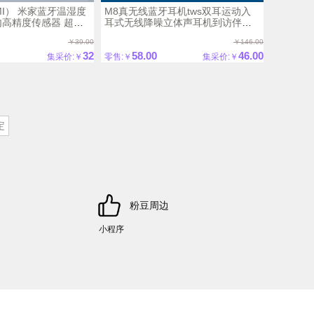
I） 米家蓝牙温湿度
M8真无线蓝牙耳机tws双耳运动入
内高精度传感器 超长
耳式无线降噪立体声耳机到访伴手
设备
拓客
￥39.00
￥146.00
32
58.00
46.00
集采价:￥
零售:￥
集采价:￥
粉豆周边
小程序