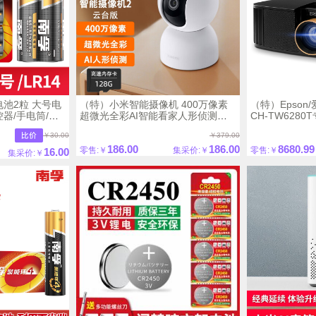
池2粒 大号电
（特）小米智能摄像机 400万像素
（特）Epso
控器/手电筒/玩
超微光全彩AI智能看家人形侦测人
CH-TW628
脸识别摄像头小米智能摄像机2 云台
围镜头
￥30.00
￥379.00
版
186.00
186.00
8680.99
零售:￥
集采价:￥
零售:￥
16.00
集采价:￥