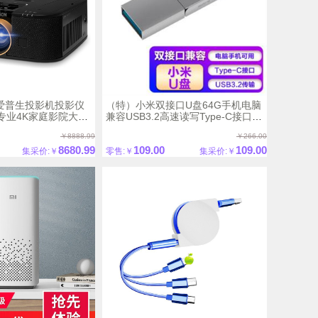
n/爱普生投影机投影仪
（特）小米双接口U盘64G手机电脑
0T专业4K家庭影院大范
兼容USB3.2高速读写Type-C接口便
携存储 小米双接口U盘 128G
￥8888.99
￥266.00
8680.99
109.00
109.00
集采价:￥
零售:￥
集采价:￥