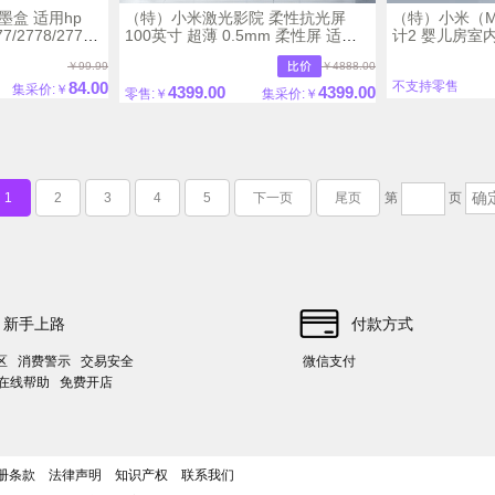
墨盒 适用hp
（特）小米激光影院 柔性抗光屏
（特）小米（M
77/2778/2779/4175/4178/6078/6478
100英寸 超薄 0.5mm 柔性屏 适配/
计2 婴儿房室
小米激光影院/小米激光电视
续航 联动智能
￥99.99
￥4888.00
84.00
不支持零售
集采价:￥
4399.00
4399.00
零售:￥
集采价:￥
1
2
3
4
5
下一页
尾页
第
页
新手上路
付款方式
区
消费警示
交易安全
微信支付
时在线帮助
免费开店
册条款
法律声明
知识产权
联系我们