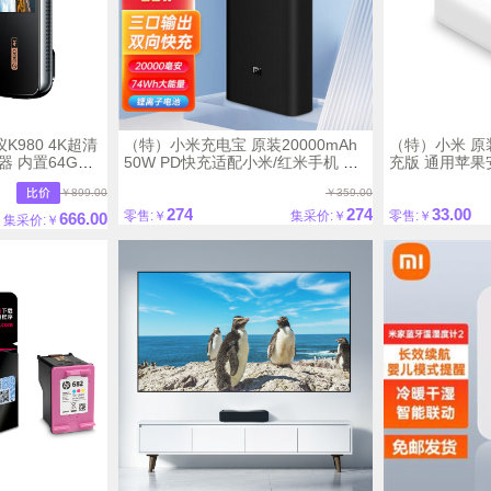
K980 4K超清
（特）小米充电宝 原装20000mAh
（特）小米 原装
器 内置64G存
50W PD快充适配小米/红米手机 充
充版 通用苹
键 5GHzWiFi
电宝内含数据线
机
￥899.00
￥359.00
274
274
33.00
零售:￥
集采价:￥
零售:￥
666.00
集采价:￥