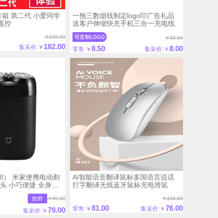
音箱 第二代 小爱同学
一拖三数据线制定logo印广告礼品
遥控
送客户伸缩快充手机三合一充电线
￥239.00
￥35.00
182.00
集采价:￥
8.50
8.00
零售:￥
集采价:￥
I） 米家便携电动剃
AI智能语音翻译鼠标多国语言说话
刀头 小巧便捷 全身可
打字翻译无线蓝牙鼠标充电滑鼠
家电动剃须刀S100
￥99.00
￥129.00
81.00
76.00
零售:￥
集采价:￥
79.00
集采价:￥