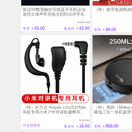
新品S9数显触控无线蓝牙耳机运动
（特）南孚电池电池碱
迷你立体声带充电仓到到访伴手礼
￥167.00
55.00
43.00
零售:￥
集采价:￥
99.00
零售:￥
（特）好力达 Holyda 1S1代2代lite
（特）美的（Mide
耳机专用小米户外对讲机极蜂耳机
吸拖三合一体机家用
入耳式
电吸尘器家用4500P
￥29.00
i5-Evo
16.50
858.00
不支持零售
集采价:￥
零售:￥