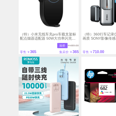
（特）小米无线车充pro车载支架标
（特）360行车记录仪
配点烟器适配器 50W大功率闪充快
画质 SONY影像传感
速充电电动变形夹臂双重散热更安
储 2.2英寸屏幕 触控按
￥489.00
全智能兼容
传输
365
365
710.00
零售:￥
集采价:￥
零售:￥