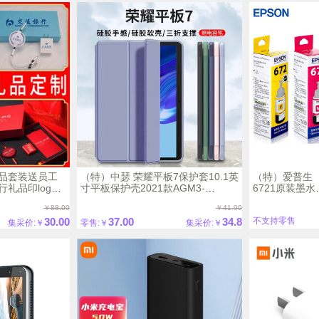
品套装送员工
（特）中瑟 荣耀平板7保护套10.1英
（特）爱普生（E
礼品印logo
寸平板保护壳2021款AGM3-
6721原装墨水
W09HN硅胶平板三折皮套
L221/L363/L
￥88.00
￥41.00
打印机墨水T6
30.00
37.00
34.8
不支持零售
集采价:￥
零售:￥
集采价:￥