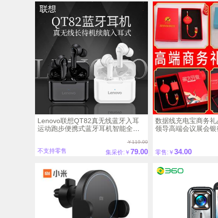
Lenovo联想QT82真无线蓝牙入耳
数据线充电宝商务礼
运动跑步便携式蓝牙耳机智能全面
领导高端会议展会银行
兼容
拓客
￥119.00
79.00
34.00
不支持零售
集采价:￥
零售:￥