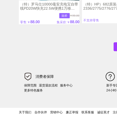
（特）罗马仕10000毫安充电宝自带
（特）HP）682原装
线PD20W快充22.5W便携1万移动
2336/2775/2776/27
电源
打印机 彩色墨盒
￥99.00
不支持零售
88.00
88.00
零售:￥
集采价:￥
消费者保障
保障范围
退货退款流程
服务中心
新手专
更多特色服务
24小
关于我们
合作伙伴
营销中心
廉正举报
联系客服
诚征英才
注