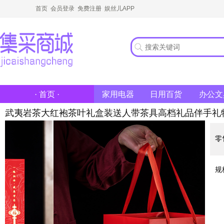
首页
会员登录
免费注册
娱丝儿APP
家用电器
日用百货
办公文
· 首页 ·
武夷岩茶大红袍茶叶礼盒装送人带茶具高档礼品伴手礼
零
规