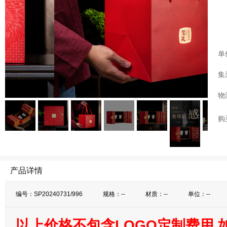
单
集
物
购
产品详情
编号：SP20240731/996
规格：--
材质：--
单位：--
以上价格不包含LOGO定制费用