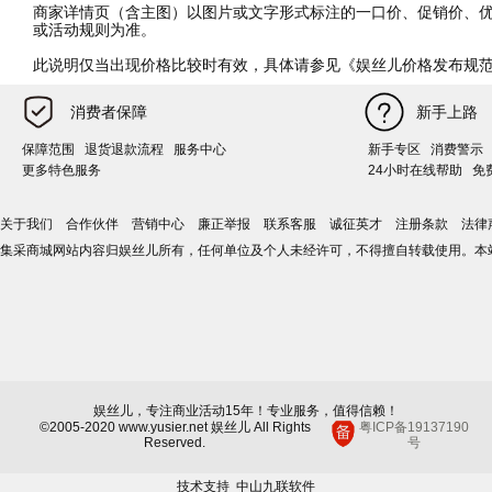
商家详情页（含主图）以图片或文字形式标注的一口价、促销价、
或活动规则为准。
此说明仅当出现价格比较时有效，具体请参见《娱丝儿价格发布规
消费者保障
新手上路
保障范围
退货退款流程
服务中心
新手专区
消费警示
更多特色服务
24小时在线帮助
免
关于我们
合作伙伴
营销中心
廉正举报
联系客服
诚征英才
注册条款
法律
集采商城网站内容归娱丝儿所有，任何单位及个人未经许可，不得擅自转载使用。本
娱丝儿，专注商业活动15年！专业服务，值得信赖！
©2005-2020 www.yusier.net 娱丝儿 All Rights
粤ICP备19137190
Reserved.
号
技术支持
中山九联软件