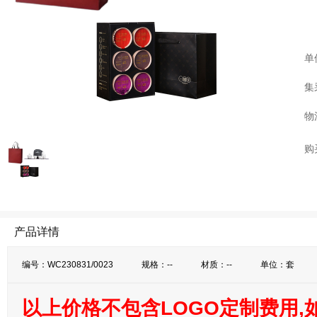
单
集
物
购
产品详情
编号：WC230831/0023
规格：--
材质：--
单位：套
以上价格不包含LOGO定制费用