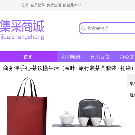
首页
会员登录
免费注册
娱丝儿APP
家用电器
日用百货
办公文
· 首页 ·
商务伴手礼-茶饮懂生活（茶叶+旅行装茶具套装+礼袋
集
规