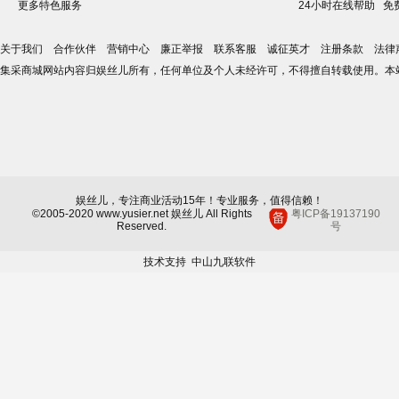
更多特色服务
24小时在线帮助
免
关于我们
合作伙伴
营销中心
廉正举报
联系客服
诚征英才
注册条款
法律
集采商城网站内容归娱丝儿所有，任何单位及个人未经许可，不得擅自转载使用。本
娱丝儿，专注商业活动15年！专业服务，值得信赖！
©2005-2020 www.yusier.net 娱丝儿 All Rights
粤ICP备19137190
Reserved.
号
技术支持
中山九联软件