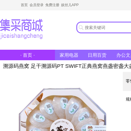
首页
会员登录
免费注册
娱丝儿APP
家用电器
日用百货
办公文
· 首页 ·
溯源码燕窝 足干溯源码PT SWIFT正典燕窝燕盏密盏
零
规