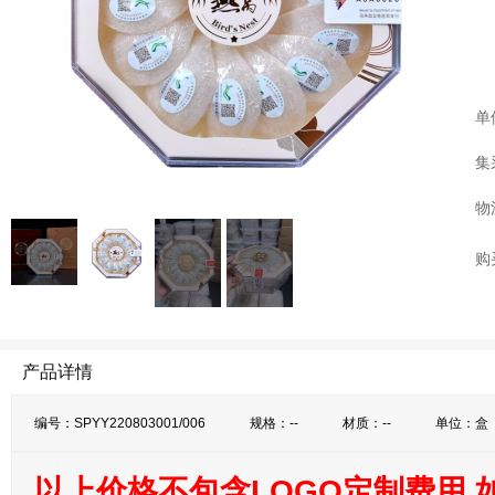
单
集
物
购
产品详情
编号：SPYY220803001/006
规格：--
材质：--
单位：盒
以上价格不包含LOGO定制费用