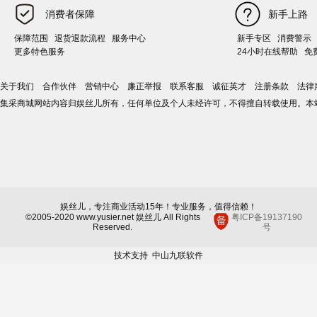
消费者保障
新手上路
保障范围
退货退款流程
服务中心
新手专区
消费警示
更多特色服务
24小时在线帮助
免
关于我们
合作伙伴
营销中心
廉正举报
联系客服
诚征英才
注册条款
法律
集采商城网站内容归娱丝儿所有，任何单位及个人未经许可，不得擅自转载使用。本
娱丝儿，专注商业活动15年！专业服务，值得信赖！
©2005-2020 www.yusier.net 娱丝儿 All Rights
粤ICP备19137190
Reserved.
号
技术支持
中山九联软件