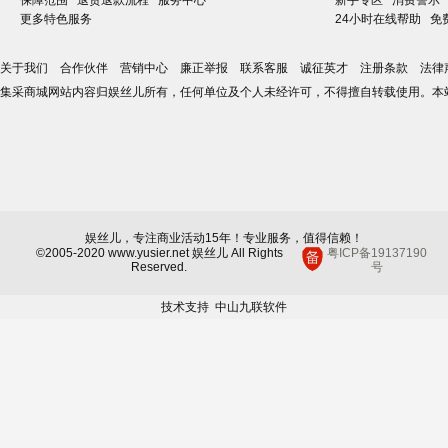
保障范围
退货退款流程
服务中心
新手专区
消费警示
更多特色服务
24小时在线帮助
免
关于我们
合作伙伴
营销中心
廉正举报
联系客服
诚征英才
注册条款
法律
集采商城网站内容归娱丝儿所有，任何单位及个人未经许可，不得擅自转载使用。本
娱丝儿，专注商业活动15年！专业服务，值得信赖！
©2005-2020 www.yusier.net 娱丝儿 All Rights
粤ICP备19137190
Reserved.
号
技术支持
中山九联软件