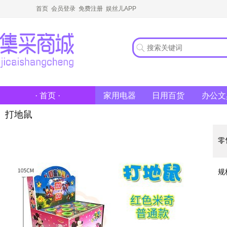
首页
会员登录
免费注册
娱丝儿APP
家用电器
日用百货
办公文
· 首页 ·
打地鼠
零
规