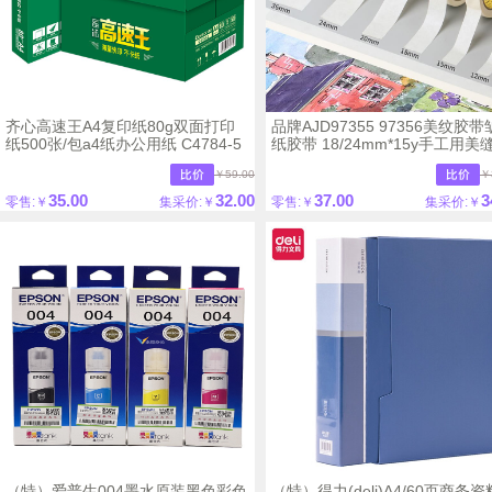
齐心高速王A4复印纸80g双面打印
品牌AJD97355 97356美纹胶
纸500张/包a4纸办公用纸 C4784-5
纸胶带 18/24mm*15y手工用美
【10卷】
￥59.00
￥
35.00
32.00
37.00
3
零售:￥
集采价:￥
零售:￥
集采价:￥
（特）爱普生004墨水原装黑色彩色
（特）得力(deli)A4/60页商务资