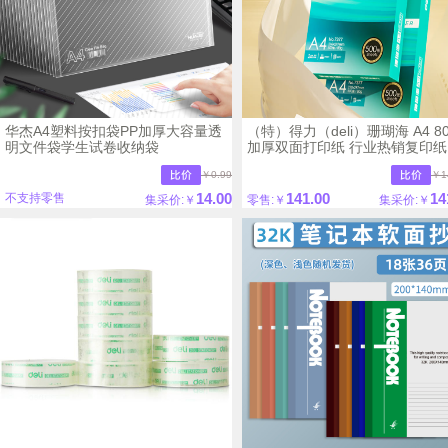
华杰A4塑料按扣袋PP加厚大容量透
（特）得力（deli）珊瑚海 A4 80
明文件袋学生试卷收纳袋
加厚双面打印纸 行业热销复印纸
￥0.99
￥1
14.00
141.00
14
不支持零售
集采价:￥
零售:￥
集采价:￥