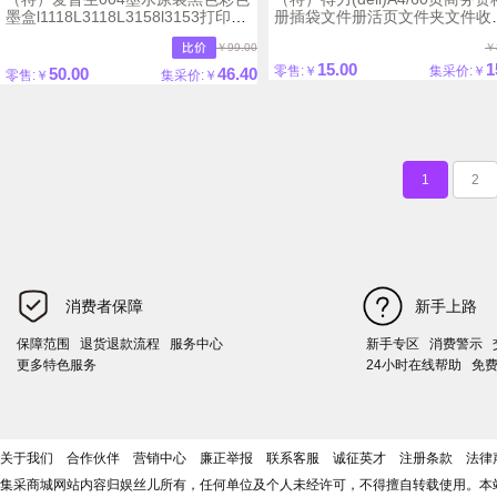
墨盒l1118L3118L3158l3153打印机
册插袋文件册活页文件夹文件收
墨水
袋活页插袋文件夹5005
￥99.00
￥
15.00
1
零售:￥
集采价:￥
50.00
46.40
零售:￥
集采价:￥
1
2
消费者保障
新手上路
保障范围
退货退款流程
服务中心
新手专区
消费警示
更多特色服务
24小时在线帮助
免
关于我们
合作伙伴
营销中心
廉正举报
联系客服
诚征英才
注册条款
法律
集采商城网站内容归娱丝儿所有，任何单位及个人未经许可，不得擅自转载使用。本