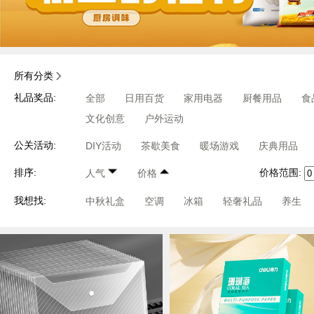
所有分类
礼品奖品:
全部
日用百货
家用电器
厨餐用品
食
文化创意
户外运动
公关活动:
DIY活动
茶歇美食
暖场游戏
庆典用品
价格范围:
排序:
人气
价格
我想找:
中秋礼盒
空调
冰箱
轻奢礼品
养生