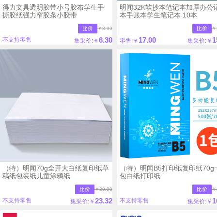
得力文具透明胶带小号胶布学生手
明闻32K软抄本笔记本加厚办公
撕胶纸强力窄胶条小胶带
本手账本学生笔记本 10本
￥8.90
￥
6.30
17.00
1
不支持零售
集采价:￥
零售:￥
集采价:￥
（特）明闻70g全开大白纸复印纸草
（特）明闻B5打印纸复印纸70g
稿纸包装纸儿童涂鸦纸
包白纸打印纸
￥39.00
￥
23.32
1
不支持零售
不支持零售
集采价:￥
集采价:￥