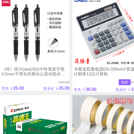
（特）得力(deli)S01中性笔签字笔
卡斯龙双重电源DS-200ml计算
0.5mm子弹头经典办公按动笔水笔
计财务12位计算机
黑色 12支/盒
￥33.00
￥
25.00
25.00
零售:￥
集采价:￥
38.00
3
零售:￥
集采价:￥