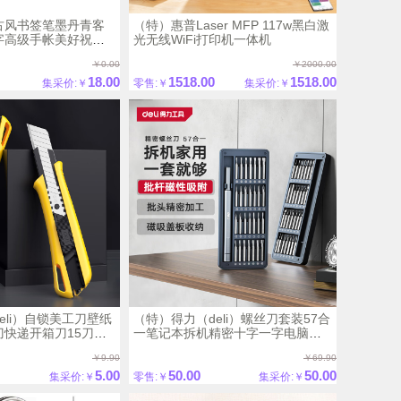
古风书签笔墨丹青客
（特）惠普Laser MFP 117w黑白激
字高级手帐美好祝福
光无线WiFi打印机一体机
励志暖心文字激励人
￥0.00
￥2000.00
18.00
1518.00
1518.00
集采价:￥
零售:￥
集采价:￥
eli）自锁美工刀壁纸
（特）得力（deli）螺丝刀套装57合
快递开箱刀15刀头
一笔记本拆机精密十字一字电脑六
角梅花多功能
￥9.90
￥69.90
5.00
50.00
50.00
集采价:￥
零售:￥
集采价:￥