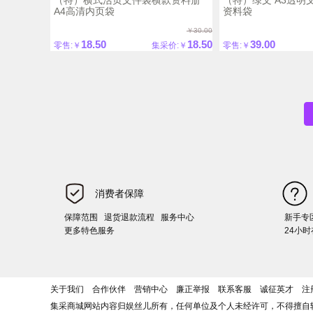
A4高清内页袋
资料袋
￥30.00
18.50
18.50
39.00
零售:￥
集采价:￥
零售:￥
消费者保障
保障范围
退货退款流程
服务中心
新手专
更多特色服务
24小
关于我们
合作伙伴
营销中心
廉正举报
联系客服
诚征英才
注
集采商城网站内容归娱丝儿所有，任何单位及个人未经许可，不得擅自