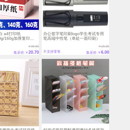
白 a4打印纸
办公签字笔印刷logo学生考试专用
140g/160g加厚复印纸
笔高端中性笔（单处一面印刷）
纸【250张/包】
￥39.90
￥15.00
20.70
6.00
不支持零售
集采价:￥
集采价:￥
橡皮擦学生考试环保橡
斜插式笔筒塑料透明磨砂多格笔架