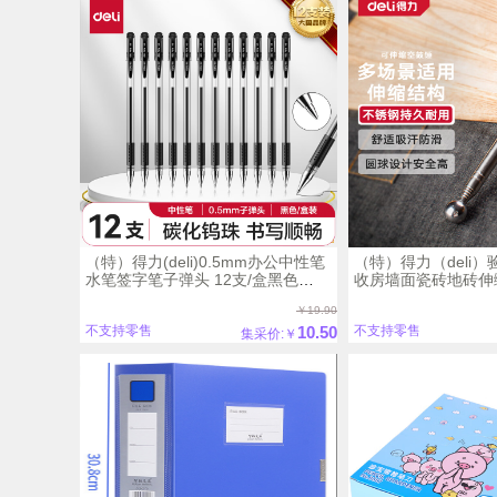
（特）得力(deli)0.5mm办公中性笔
（特）得力（deli
水笔签字笔子弹头 12支/盒黑色
收房墙面瓷砖地砖伸
34567
98cm DL452002
￥19.90
10.50
不支持零售
不支持零售
集采价:￥