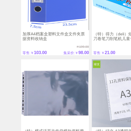
加厚A4档案盒塑料文件盒文件夹票
（特）得力（deli
据资料收纳盒
刀卷笔刀削笔机儿童
刀(12只/盒)(混)小猪
￥199.00
103.00
98.00
21.00
零售:￥
集采价:￥
零售:￥
（特）横式活页文件袋横款资料册
（特）绿文 A3透明