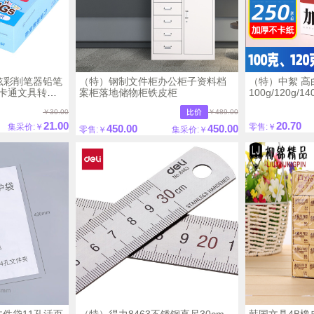
）炫彩削笔器铅笔
（特）钢制文件柜办公柜子资料档
（特）中絮 高
卡通文具转笔
案柜落地储物柜铁皮柜
100g/120g/
款
打印纸 加厚A4
￥30.00
￥489.00
21.00
20.70
集采价:￥
零售:￥
450.00
450.00
零售:￥
集采价:￥
文件袋11孔活页
（特）得力8463不锈钢直尺30cm
韩国文具4B