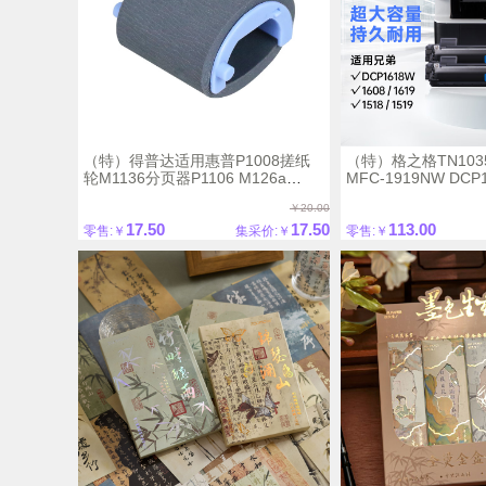
（特）得普达适用惠普P1008搓纸
（特）格之格TN10
轮M1136分页器P1106 M126a
MFC-1919NW DCP
P1108 M128fw搓纸轮 惠普
盒1813 1816 1818 
￥20.00
P1008/M1136搓纸轮
1908 HL1208 12
17.50
17.50
113.00
零售:￥
集采价:￥
零售:￥