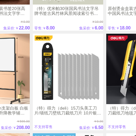
装书签20张高
（特）优米帕30张国风书法文字吊
原创烫金盒装
书法文字学生
牌书签古风竹林风景阅读索引书夹
中国风书法文
装饰卡片毕业开
手帐装饰卡片
文艺手账素材
￥0.00
￥10.00
心书签纸
22.00
8.00
6.00
18.00
集采价:￥
零售:￥
集采价:￥
零售:￥
cm支架白板 白板
（特）得力（deli）15刀头美工刀
（特）得力（d
升降教学辅导
片/墙纸刀壁纸刀裁纸刀片 10片银刃
刀裁纸刀地毯刀
33725
锋利型18mm
DL003
￥599.00
￥9.90
208.00
6.50
不支持零售
不支持零售
集采价:￥
集采价:￥