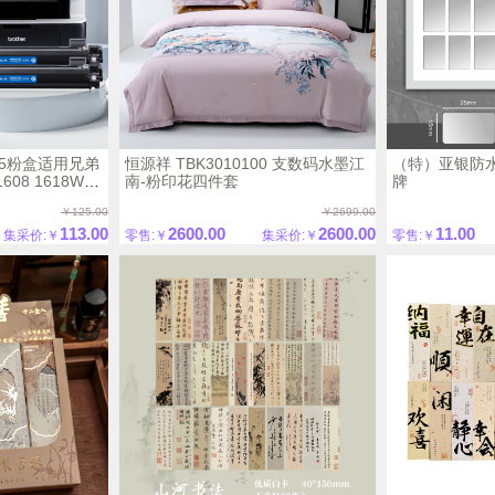
35粉盒适用兄弟
恒源祥 TBK3010100 支数码水墨江
（特）亚银防
1608 1618W墨
南-粉印花四件套
牌
1819 1906
￥125.00
￥2699.00
18w打印机
113.00
2600.00
2600.00
11.00
集采价:￥
零售:￥
集采价:￥
零售:￥