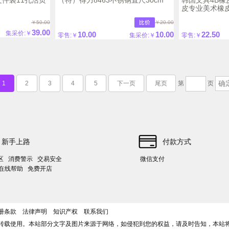
皮专业美术橡
￥50.00
￥20.00
39.00
集采价:￥
10.00
10.00
22.50
零售:￥
集采价:￥
零售:￥
1
2
3
4
5
下一页
尾页
第
页
新手上路
付款方式
区
消费警示
交易安全
微信支付
时在线帮助
免费开店
册条款
法律声明
知识产权
联系我们
转载使用。本站部分文字及图片来源于网络，如侵犯到您的权益，请及时告知，本站