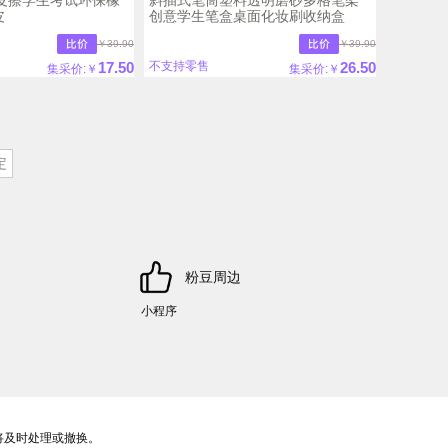
皮
创意学生笔盒桌面化妆刷收纳盒
￥39.90
￥39.90
17.50
26.50
不支持零售
集采价:￥
集采价:￥
粉豆周边
小程序
将及时处理或撤换。