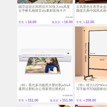
烟浮迢迢古风明信片30张入ins风复
古风墨色生香烫金盒
古手帐礼物留言diy素材装饰卡片
颜值古典中国风名画
阅读标记书页夹diy
￥0.00
学礼盒装
16.00
16.00
22.00
零售:￥
集采价:￥
零售:￥
（特）晨光多功能照片塑封机a3/a4
（特）得力120*90
通用过塑机办公用家用过胶机封膜
写字板书写稳固移动
压膜机小型商用铁壳热裱覆膜机
办公会议磁性黑板家庭
￥168.00
151.00
151.00
208.00
零售:￥
集采价:￥
零售:￥