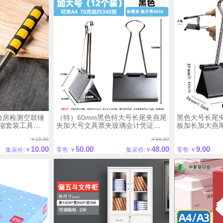
）验房检测空鼓锤
（特）60mm黑色特大号长尾夹燕尾
黑色大号长尾夹
缩套装工具
夹加大号文具票夹玻璃会计凭证装
板加长加大燕
订夹子
￥19.90
￥86.00
10.00
50.00
48.00
9.00
集采价:￥
零售:￥
集采价:￥
零售:￥