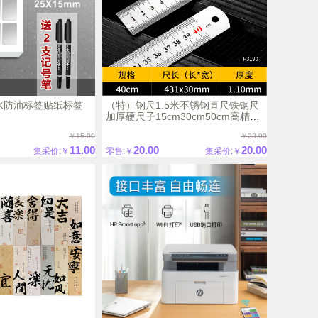
水防油标签贴纸标签
（特）钢尺1.5米不锈钢直尺铁钢尺
加厚硬尺子15cm30cm50cm高精度
钢板尺
￥15.00
￥23.00
11.00
20.00
20.00
集采价:￥
零售:￥
集采价:￥