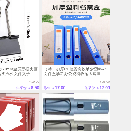
60mm金属票据夹画
（特）加厚PP档案盒收纳盒塑料A4
尾夹办公文件夹子
文件盒学习办公资料收纳大容量
￥19.90
￥36.00
8.50
17.00
17.00
集采价:￥
零售:￥
集采价:￥