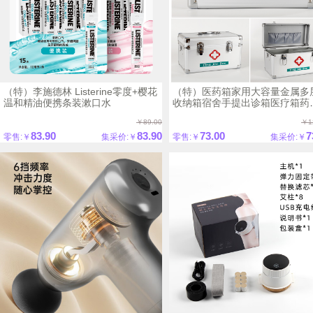
（特）李施德林 Listerine零度+樱花
（特）医药箱家用大容量金属多
温和精油便携条装漱口水
收纳箱宿舍手提出诊箱医疗箱药
便携
￥89.00
￥1
83.90
83.90
73.00
7
零售:￥
集采价:￥
零售:￥
集采价:￥