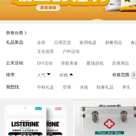
所有分类
礼品奖品:
全部
日用百货
家用电器
厨餐用品
食
文化创意
户外运动
公关活动:
DIY活动
茶歇美食
暖场游戏
庆典用品
价格范围:
排序:
人气
价格
我想找:
中秋礼盒
空调
冰箱
轻奢礼品
养生